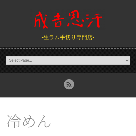
-生ラム手切り専門店-
冷めん