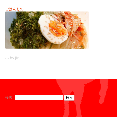
ごはんもの
-
-
by jin
検索: